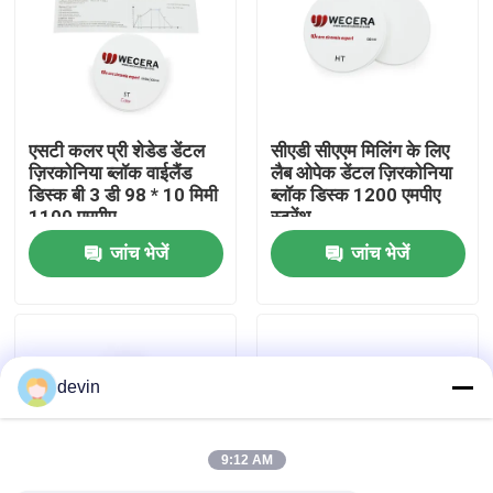
वी.आर. शो
हमारे बारे में
एसटी कलर प्री शेडेड डेंटल
सीएडी सीएएम मिलिंग के लिए
ज़िरकोनिया ब्लॉक वाईलैंड
लैब ओपेक डेंटल ज़िरकोनिया
डिस्क बी 3 डी 98 * 10 मिमी
ब्लॉक डिस्क 1200 एमपीए
कारखाने का दौरा
1100 एमपीए
स्ट्रेंथ
जांच भेजें
जांच भेजें
गुणवत्ता नियंत्रण
हमसे संपर्क करें
devin
समाचार
9:12 AM
उद्धरण मांगें