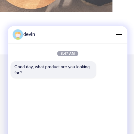
devin
8:47 AM
Good day, what product are you looking 
for?
हमें मेल करें
Send