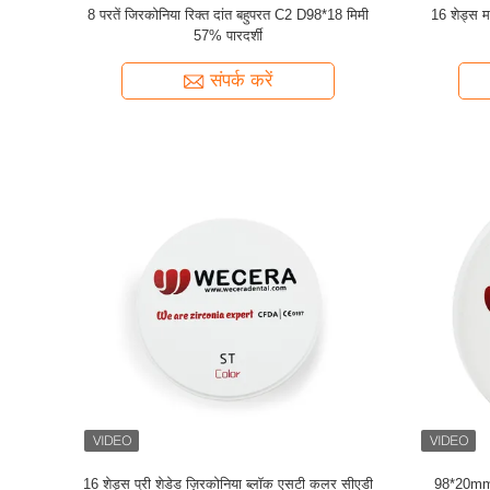
8 परतें जिरकोनिया रिक्त दांत बहुपरत C2 D98*18 मिमी
16 शेड्स म
57% पारदर्शी
संपर्क करें
16 शेड्स प्री शेडेड ज़िरकोनिया ब्लॉक एसटी कलर सीएडी
98*20mm A1