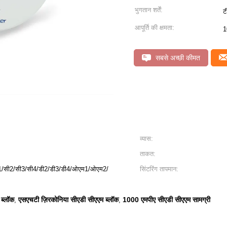
भुगतान शर्तें:
ट
आपूर्ति की क्षमता:
1
सबसे अच्छी कीमत
व्यास:
ताकत:
सी1/सी2/सी3/सी4/डी2/डी3/डी4/ओएम1/ओएम2/
सिंटरिंग तापमान:
 ब्लॉक
एसएचटी ज़िरकोनिया सीएडी सीएएम ब्लॉक
1000 एमपीए सीएडी सीएएम सामग्री
,
,