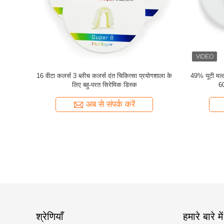
क डेंटल सीएडी
वेसेरा यूटी मल्टीलेयर जिरकोनिया डिस्क 600 एमपीए 49%
1000 एमपीए ब
सेंट
अल्ट्रा ट्रांसल्यूसेंट जिरकोनिया
अब से संपर्क करें
श्रेणियाँ
हमारे बारे में