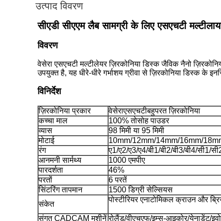
उत्पाद विवरण
सीएडी सीएएम लैब सामग्री के लिए एसएचटी मल्टीला
विवरण
वेसेरा एसएचटी मल्टीलेयर ज़िरकोनिया डिस्क जैविक नैनो ज़िरकोन
उपयुक्त है, यह धीरे-धीरे गर्भाशय ग्रीवा से ज़िरकोनिया डिस्क के इ
विनिर्देश
ज़िरकोनिया प्रकार
वेसेरा
एसएचटी
बहुपरत ज़िरकोनिया
कच्चा माल
100% तोसोह पाउडर
व्यास
98 मिमी या 95 मिमी
मोटाई
10mm/12mm/14mm/16mm/18m
रंग
ए1/ए2/ए3/ए4/बी1/बी2/बी3/बी4/सी1/
आनमनी सार्मथ्य
1000 एमपीए
पारदर्शता
46%
परतों
6 परतें
सिंटरिंग तापमान
1500 डिग्री सेल्सियस
पोस्टीरियर एनाटोमिकल क्राउन और ब्रि
संकेत
संगत CADCAM मशीनें
रोलैंड/वीएचएफ/इम्स-आइकोर/येनाडेंट/इव