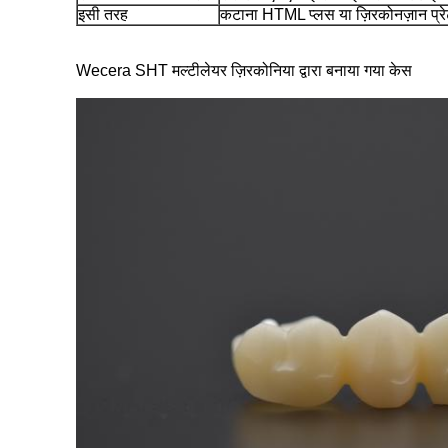
इसी तरह
कटाना HTML प्लस या ज़िरकोनज़ान प
Wecera SHT मल्टीलेयर ज़िरकोनिया द्वारा बनाया गया केस