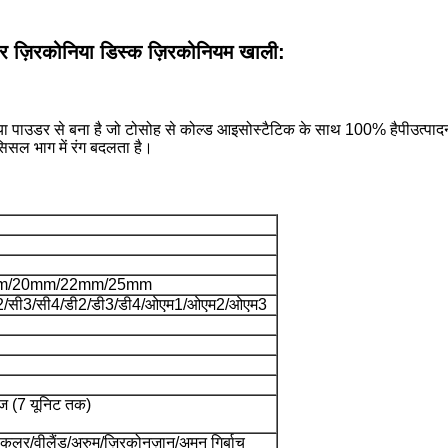
यर ज़िरकोनिया डिस्क ज़िरकोनियम खाली:
िया पाउडर से बना है जो टोसोह से कोल्ड आइसोस्टैटिक के साथ 100% है
पी
उत्पाद
नसिसल भाग में रंग बदलता है।
m/20mm/22mm/25mm
सी2/सी3/सी4/डी2/डी3/डी4/ओएम1/ओएम2/ओएम3
ज (7 यूनिट तक)
ोकलर/वीलैंड/अरुम/ज़िरकोनज़ान/अमन गिर्बाच