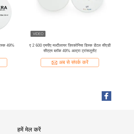
प्रत्यारोपण
मिलिंग मशीन के लिए 98 * 14 मिमी मल्टीलायर सीएडी
16 वीटा कलर्स 
सीएएम डेंटल ज़िरकोनिया डिस्क 1000 एमपीए:
अब से संपर्क करें
हमें मेल करें