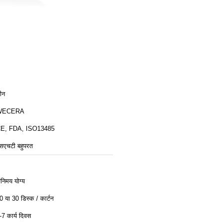
ीन
WECERA
E, FDA, ISO13485
सएचटी बहुपरत
िनिमय योग्य
0 या 30 डिस्क / कार्टन
-7 कार्य दिवस