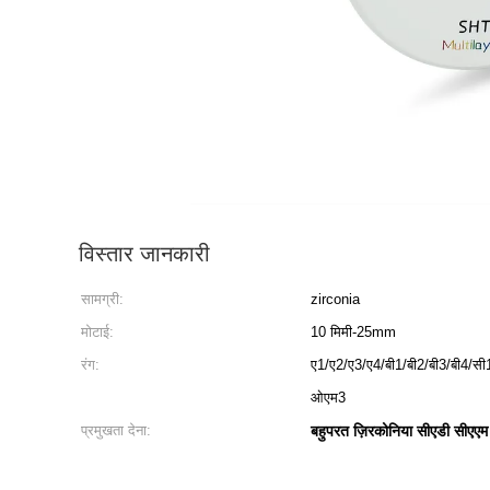
विस्तार जानकारी
सामग्री:
zirconia
मोटाई:
10 मिमी-25mm
रंग:
ए1/ए2/ए3/ए4/बी1/बी2/बी3/बी4/
ओएम3
प्रमुखता देना:
बहुपरत ज़िरकोनिया सीएडी सीएएम