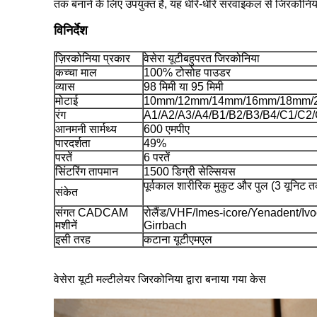
तक बनाने के लिए उपयुक्त है, यह धीरे-धीरे सरवाइकल से जिरकोनिया
विनिर्देश
ज़िरकोनिया प्रकार
वेसेरा यू
टी
बहुपरत जिरकोनिया
कच्चा माल
100% टोसोह पाउडर
व्यास
98 मिमी या 95 मिमी
मोटाई
10mm/12mm/14mm/16mm/18mm/
रंग
A1/A2/A3/A4/B1/B2/B3/B4/C1/C
आनमनी सार्मथ्य
600 एमपीए
पारदर्शता
49%
परतें
6 परतें
सिंटरिंग तापमान
1500 डिग्री सेल्सियस
पूर्वकाल शारीरिक मुकुट और पुल (3 यूनिट 
संकेत
संगत CADCAM
रोलैंड/VHF/Imes-icore/Yenadent/I
मशीनें
Girrbach
इसी तरह
कटाना यूटीएमएल
वेसेरा यूटी मल्टीलेयर जिरकोनिया द्वारा बनाया गया केस