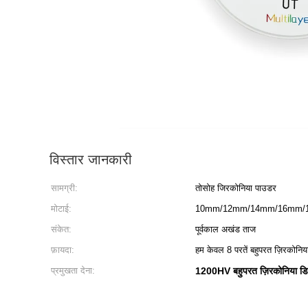
विस्तार जानकारी
सामग्री:
तोसोह जिरकोनिया पाउडर
मोटाई:
10mm/12mm/14mm/16mm/
संकेत:
पूर्वकाल अखंड ताज
फ़ायदा:
हम केवल 8 परतें बहुपरत ज़िरकोनिया
प्रमुखता देना:
1200HV बहुपरत ज़िरकोनिया डि