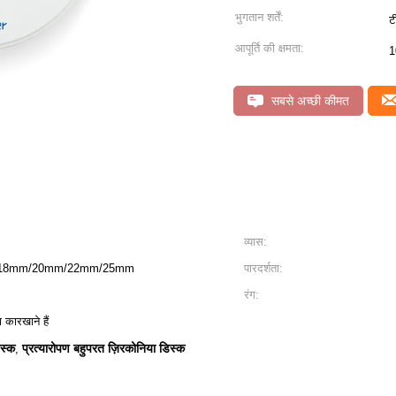
भुगतान शर्तें:
ट
आपूर्ति की क्षमता:
1
सबसे अच्छी कीमत
व्यास:
18mm/20mm/22mm/25mm
पारदर्शता:
रंग:
 कारखाने हैं
स्क
प्रत्यारोपण बहुपरत ज़िरकोनिया डिस्क
,