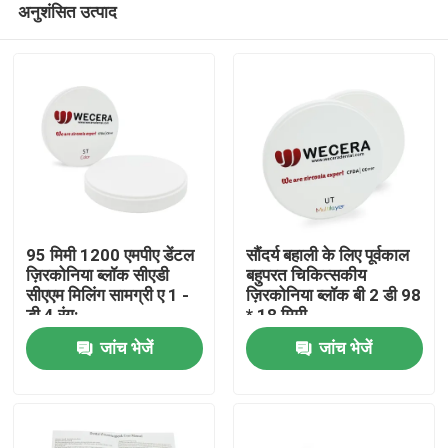
अनुशंसित उत्पाद
95 मिमी 1200 एमपीए डेंटल
सौंदर्य बहाली के लिए पूर्वकाल
ज़िरकोनिया ब्लॉक सीएडी
बहुपरत चिकित्सकीय
सीएएम मिलिंग सामग्री ए 1 -
ज़िरकोनिया ब्लॉक बी 2 डी 98
डी 4 रंग:
* 18 मिमी
घर
जांच भेजें
जांच भेजें
उत्पाद
विडियो