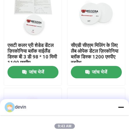
वी.आर. शो
हमारे बारे में
एसटी कलर प्री शेडेड डेंटल
सीएडी सीएएम मिलिंग के लिए
ज़िरकोनिया ब्लॉक वाईलैंड
लैब ओपेक डेंटल ज़िरकोनिया
कारखाने का दौरा
डिस्क बी 3 डी 98 * 10 मिमी
ब्लॉक डिस्क 1200 एमपीए
1100 एमपीए
स्ट्रेंथ
गुणवत्ता नियंत्रण
जांच भेजें
जांच भेजें
हमसे संपर्क करें
devin
समाचार
उद्धरण मांगें
9:43 AM