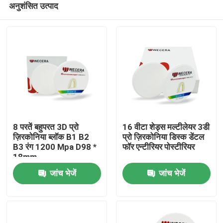
अनुशंसित उत्पाद
8 परतें बहुपरत 3D प्रो
16 वीटा शेड्स मल्टीलेयर 3डी
ज़िरकोनिया ब्लॉक B1 B2
प्रो ज़िरकोनिया डिस्क डेंटल
B3 रंग 1200 Mpa D98 *
फॉर एन्टीरियर पोस्टीरियर
18mm
घर
जांच भेजें
जांच भेजें
उत्पाद
विडियो