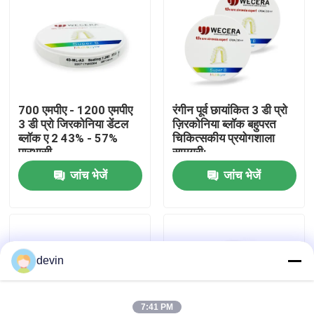
वी.आर. शो
हमारे बारे में
700 एमपीए - 1200 एमपीए
रंगीन पूर्व छायांकित 3 डी प्रो
3 डी प्रो जिरकोनिया डेंटल
ज़िरकोनिया ब्लॉक बहुपरत
कारखाने का दौरा
ब्लॉक ए 2 43% - 57%
चिकित्सकीय प्रयोगशाला
पारभासी
सामग्री:
गुणवत्ता नियंत्रण
जांच भेजें
जांच भेजें
हमसे संपर्क करें
devin
समाचार
उद्धरण मांगें
7:41 PM