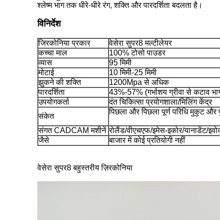
श्लेष्म भाग तक धीरे-धीरे रंग, शक्ति और पारदर्शिता बदलता है।
विनिर्देश
जिरकोनिया प्रकार
वेसेरा सुपर8 मल्टीलेयर
कच्चा माल
100% टोसो पाउडर
व्यास
95 मिमी
मोटाई
10 मिमी-25 मिमी
झुकने की शक्ति
1200Mpa से अधिक
पारदर्शिता
43%-57% (गर्भाशय ग्रीवा से कटाव भ
उपयोगकर्ता
दंत चिकित्सा प्रयोगशाला/मिलिंग केंद्र
पिछला और पिछला पूर्ण परिधि मुकुट और
संकेत
संगत CADCAM मशीनें
रोलैंड/वीएचएफ/इमेस-इकोर/यानाडेंट/इवो
जैसे
बाजार में कोई प्रतियोगी नहीं
वेसेरा सुपर8 बहुस्तरीय ज़िरकोनिया