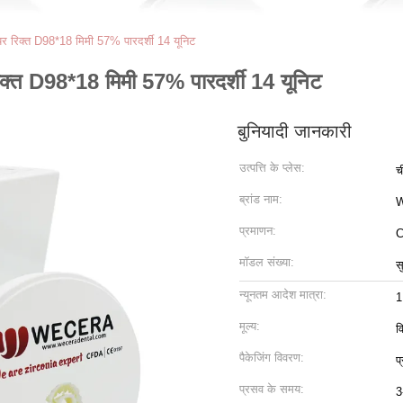
यर रिक्त D98*18 मिमी 57% पारदर्शी 14 यूनिट
िक्त D98*18 मिमी 57% पारदर्शी 14 यूनिट
बुनियादी जानकारी
उत्पत्ति के प्लेस:
च
ब्रांड नाम:
प्रमाणन:
C
मॉडल संख्या:
स
न्यूनतम आदेश मात्रा:
1
मूल्य:
व
पैकेजिंग विवरण:
प
प्रसव के समय:
3