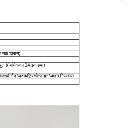
ाग तक ढलान)
 पुल ((अधिकतम 14 इकाइयां)
क्लर/वीलैंड/अरुम/ज़िरकोन्ज़ाहन/अमान गिररबाख