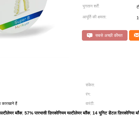
भुगतान शर्तें:
ट
आपूर्ति की क्षमता:
1
सबसे अच्छी कीमत
संकेत:
रंग:
 कारखाने हैं
वारंटी:
्टीलेयर ब्लैंक
57% पारभासी ज़िरकोनियम मल्टीलेयर ब्लैंक
14 यूनिट डेंटल ज़िरकोनिया ब्ल
,
,