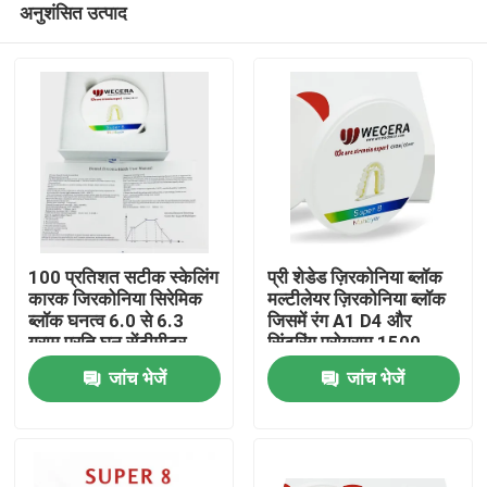
अनुशंसित उत्पाद
100 प्रतिशत सटीक स्केलिंग
प्री शेडेड ज़िरकोनिया ब्लॉक
कारक जिरकोनिया सिरेमिक
मल्टीलेयर ज़िरकोनिया ब्लॉक
ब्लॉक घनत्व 6.0 से 6.3
जिसमें रंग A1 D4 और
ग्राम प्रति घन सेंटीमीटर
सिंटरिंग प्रोग्राम 1500
घर
मिलिंग और सीएडी सीएएम
डिग्री डेंटल क्राउन के लिए
जांच भेजें
जांच भेजें
सिस्टम के लिए एकदम सही
आदर्श है
उत्पाद
विडियो