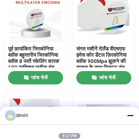
वी.आर. शो
हमारे बारे में
पूर्व छायांकित जिरकोनिया
संगत मशीनें रोलैंड वीएचएफ
ब्लॉक बहुस्तरीय जिरकोनिया
इमेस कोर डेंटल ज़िरकोनिया
कारखाने का दौरा
ब्लॉक 8 परतें स्केलिंग कारक
ब्लॉक 900Mpa झुकने की
100 प्रतिशत सटीक दंत
ताकत के साथ टिकाऊ दंत
बहाली सामग्री
अनुप्रयोगों के लिए उपयुक्त
गुणवत्ता नियंत्रण
जांच भेजें
जांच भेजें
हमसे संपर्क करें
devin
समाचार
उद्धरण मांगें
9:17 PM