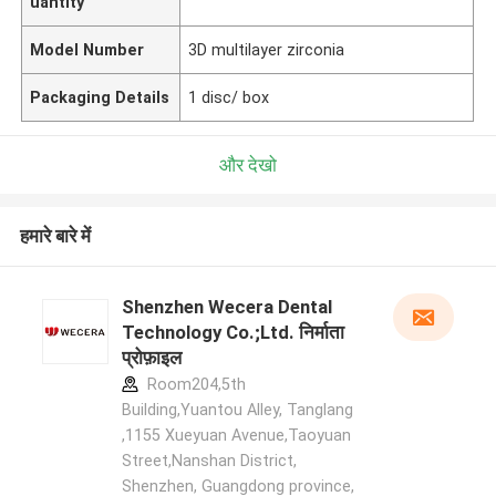
uantity
Model Number
3D multilayer zirconia
Packaging Details
1 disc/ box
और देखो
हमारे बारे में
Shenzhen Wecera Dental
Technology Co.;Ltd. निर्माता
प्रोफ़ाइल
Room204,5th
Building,Yuantou Alley, Tanglang
,1155 Xueyuan Avenue,Taoyuan
Street,Nanshan District,
Shenzhen, Guangdong province,