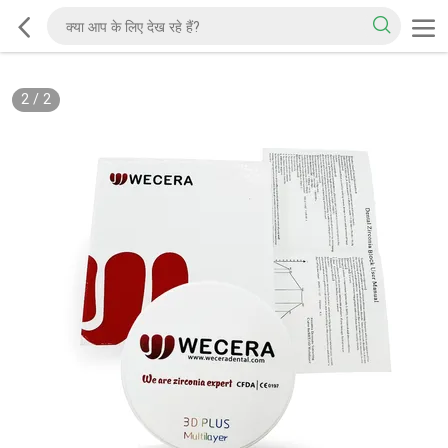
2
/
2