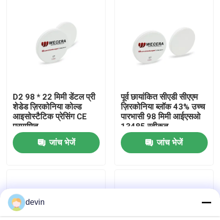
वी.आर. शो
हमारे बारे में
कारखाने का दौरा
D2 98 * 22 मिमी डेंटल प्री
पूर्व छायांकित सीएडी सीएएम
शेडेड ज़िरकोनिया कोल्ड
ज़िरकोनिया ब्लॉक 43% उच्च
आइसोस्टैटिक प्रेसिंग CE
पारभासी 98 मिमी आईएसओ
गुणवत्ता नियंत्रण
प्रमाणित
13485 स्वीकृत
जांच भेजें
जांच भेजें
हमसे संपर्क करें
समाचार
devin
उद्धरण मांगें