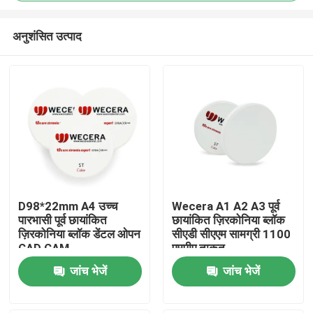
अनुशंसित उत्पाद
D98*22mm A4 उच्च
Wecera A1 A2 A3 पूर्व
पारभासी पूर्व छायांकित
छायांकित ज़िरकोनिया ब्लॉक
घर
ज़िरकोनिया ब्लॉक डेंटल ओपन
सीएडी सीएएम सामग्री 1100
CAD CAM
एमपीए ताकत
उत्पाद
जांच भेजें
जांच भेजें
विडियो