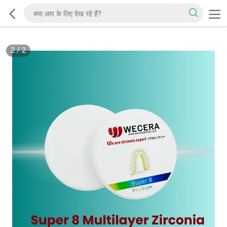
2
/
2