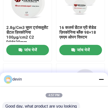
वी.आर. शो
2.8g/Cm3 सुपर ट्रांसलूसेंट
16 कलर्स डेंटल प्री शेडेड
हमारे बारे में
डेंटल ज़िरकोनिया
ज़िरकोनिया ब्लैंक 98×18
100μg/cm2 C2
एमएम ओपन सिस्टम
D98*20mm
कारखाने का दौरा
जांच भेजें
जांच भेजें
गुणवत्ता नियंत्रण
हमसे संपर्क करें
devin
समाचार
4:57 PM
उद्धरण मांगें
Good day, what product are you looking 