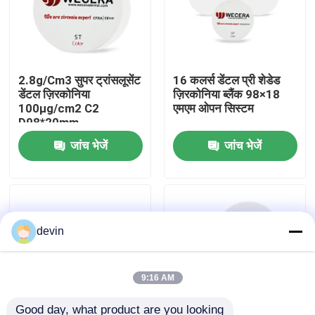
वी.आर. शो
2.8g/Cm3 सुपर ट्रांसलूसेंट
16 कलर्स डेंटल प्री शेडेड
हमारे बारे में
डेंटल ज़िरकोनिया
ज़िरकोनिया ब्लैंक 98×18
100μg/cm2 C2
एमएम ओपन सिस्टम
D98*20mm
कारखाने का दौरा
जांच भेजें
जांच भेजें
गुणवत्ता नियंत्रण
हमसे संपर्क करें
devin
समाचार
9:16 AM
उद्धरण मांगें
Good day, what product are you looking 