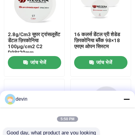
वी.आर. शो
2.8g/Cm3 सुपर ट्रांसलूसेंट
16 कलर्स डेंटल प्री शेडेड
हमारे बारे में
डेंटल ज़िरकोनिया
ज़िरकोनिया ब्लैंक 98×18
100μg/cm2 C2
एमएम ओपन सिस्टम
D98*20mm
कारखाने का दौरा
जांच भेजें
जांच भेजें
गुणवत्ता नियंत्रण
हमसे संपर्क करें
devin
समाचार
5:50 PM
उद्धरण मांगें
Good day, what product are you looking 