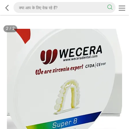
2
/
2