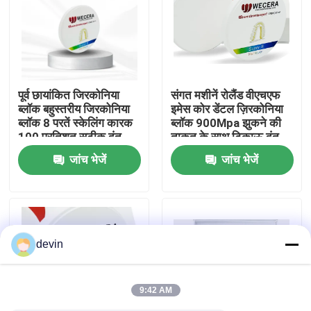
वी.आर. शो
हमारे बारे में
पूर्व छायांकित जिरकोनिया
संगत मशीनें रोलैंड वीएचएफ
ब्लॉक बहुस्तरीय जिरकोनिया
इमेस कोर डेंटल ज़िरकोनिया
ब्लॉक 8 परतें स्केलिंग कारक
ब्लॉक 900Mpa झुकने की
कारखाने का दौरा
100 प्रतिशत सटीक दंत
ताकत के साथ टिकाऊ दंत
बहाली सामग्री
अनुप्रयोगों के लिए उपयुक्त
जांच भेजें
जांच भेजें
गुणवत्ता नियंत्रण
हमसे संपर्क करें
devin
समाचार
9:42 AM
उद्धरण मांगें