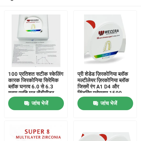
100 प्रतिशत सटीक स्केलिंग
प्री शेडेड ज़िरकोनिया ब्लॉक
कारक जिरकोनिया सिरेमिक
मल्टीलेयर ज़िरकोनिया ब्लॉक
ब्लॉक घनत्व 6.0 से 6.3
जिसमें रंग A1 D4 और
ग्राम प्रति घन सेंटीमीटर
सिंटरिंग प्रोग्राम 1500
मिलिंग और सीएडी सीएएम
डिग्री डेंटल क्राउन के लिए
घर
जांच भेजें
जांच भेजें
सिस्टम के लिए एकदम सही
आदर्श है
उत्पाद
विडियो