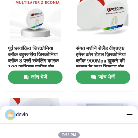
वी.आर. शो
हमारे बारे में
पूर्व छायांकित जिरकोनिया
संगत मशीनें रोलैंड वीएचएफ
ब्लॉक बहुस्तरीय जिरकोनिया
इमेस कोर डेंटल ज़िरकोनिया
कारखाने का दौरा
ब्लॉक 8 परतें स्केलिंग कारक
ब्लॉक 900Mpa झुकने की
100 प्रतिशत सटीक दंत
ताकत के साथ टिकाऊ दंत
बहाली सामग्री
अनुप्रयोगों के लिए उपयुक्त
गुणवत्ता नियंत्रण
जांच भेजें
जांच भेजें
हमसे संपर्क करें
devin
समाचार
उद्धरण मांगें
7:53 PM