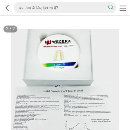
2
/
2