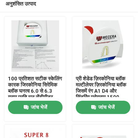
अनुशंसित उत्पाद
100 प्रतिशत सटीक स्केलिंग
प्री शेडेड ज़िरकोनिया ब्लॉक
कारक जिरकोनिया सिरेमिक
मल्टीलेयर ज़िरकोनिया ब्लॉक
ब्लॉक घनत्व 6.0 से 6.3
जिसमें रंग A1 D4 और
ग्राम प्रति घन सेंटीमीटर
सिंटरिंग प्रोग्राम 1500
घर
मिलिंग और सीएडी सीएएम
डिग्री डेंटल क्राउन के लिए
जांच भेजें
जांच भेजें
सिस्टम के लिए एकदम सही
आदर्श है
उत्पाद
विडियो