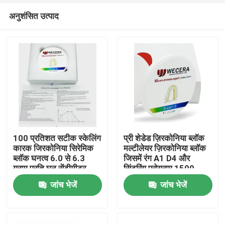
अनुशंसित उत्पाद
100 प्रतिशत सटीक स्केलिंग
प्री शेडेड ज़िरकोनिया ब्लॉक
कारक जिरकोनिया सिरेमिक
मल्टीलेयर ज़िरकोनिया ब्लॉक
ब्लॉक घनत्व 6.0 से 6.3
जिसमें रंग A1 D4 और
घर
ग्राम प्रति घन सेंटीमीटर
सिंटरिंग प्रोग्राम 1500
मिलिंग और सीएडी सीएएम
डिग्री डेंटल क्राउन के लिए
जांच भेजें
जांच भेजें
सिस्टम के लिए एकदम सही
आदर्श है
उत्पाद
विडियो