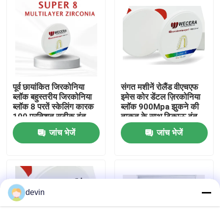
वी.आर. शो
हमारे बारे में
पूर्व छायांकित जिरकोनिया
संगत मशीनें रोलैंड वीएचएफ
कारखाने का दौरा
ब्लॉक बहुस्तरीय जिरकोनिया
इमेस कोर डेंटल ज़िरकोनिया
ब्लॉक 8 परतें स्केलिंग कारक
ब्लॉक 900Mpa झुकने की
100 प्रतिशत सटीक दंत
ताकत के साथ टिकाऊ दंत
गुणवत्ता नियंत्रण
बहाली सामग्री
अनुप्रयोगों के लिए उपयुक्त
जांच भेजें
जांच भेजें
हमसे संपर्क करें
समाचार
devin
उद्धरण मांगें