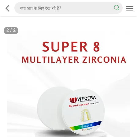
2
/
2