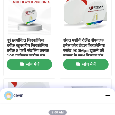
वी.आर. शो
हमारे बारे में
पूर्व छायांकित जिरकोनिया
संगत मशीनें रोलैंड वीएचएफ
ब्लॉक बहुस्तरीय जिरकोनिया
इमेस कोर डेंटल ज़िरकोनिया
कारखाने का दौरा
ब्लॉक 8 परतें स्केलिंग कारक
ब्लॉक 900Mpa झुकने की
100 प्रतिशत सटीक दंत
ताकत के साथ टिकाऊ दंत
बहाली सामग्री
अनुप्रयोगों के लिए उपयुक्त
गुणवत्ता नियंत्रण
जांच भेजें
जांच भेजें
हमसे संपर्क करें
devin
समाचार
उद्धरण मांगें
9:00 AM