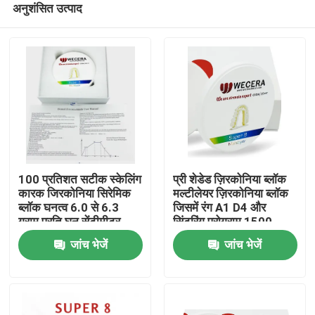
अनुशंसित उत्पाद
100 प्रतिशत सटीक स्केलिंग
प्री शेडेड ज़िरकोनिया ब्लॉक
कारक जिरकोनिया सिरेमिक
मल्टीलेयर ज़िरकोनिया ब्लॉक
ब्लॉक घनत्व 6.0 से 6.3
जिसमें रंग A1 D4 और
ग्राम प्रति घन सेंटीमीटर
सिंटरिंग प्रोग्राम 1500
घर
मिलिंग और सीएडी सीएएम
डिग्री डेंटल क्राउन के लिए
जांच भेजें
जांच भेजें
सिस्टम के लिए एकदम सही
आदर्श है
उत्पाद
विडियो