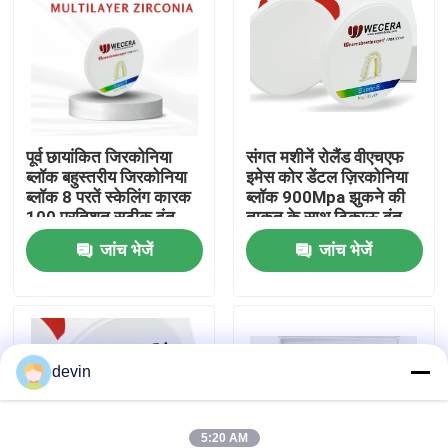
वी.आर. शो
हमारे बारे में
पूर्व छायांकित जिरकोनिया
संगत मशीनें रोलैंड वीएचएफ
ब्लॉक बहुस्तरीय जिरकोनिया
इमेस कोर डेंटल ज़िरकोनिया
कारखाने का दौरा
ब्लॉक 8 परतें स्केलिंग कारक
ब्लॉक 900Mpa झुकने की
100 प्रतिशत सटीक दंत
ताकत के साथ टिकाऊ दंत
बहाली सामग्री
अनुप्रयोगों के लिए उपयुक्त
गुणवत्ता नियंत्रण
जांच भेजें
जांच भेजें
हमसे संपर्क करें
devin
समाचार
उद्धरण मांगें
5:20 AM