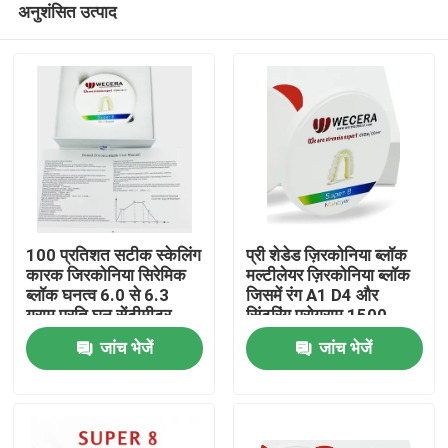
अनुशंसित उत्पाद
100 प्रतिशत सटीक स्केलिंग
प्री शेडेड ज़िरकोनिया ब्लॉक
कारक जिरकोनिया सिरेमिक
मल्टीलेयर ज़िरकोनिया ब्लॉक
ब्लॉक घनत्व 6.0 से 6.3
जिसमें रंग A1 D4 और
ग्राम प्रति घन सेंटीमीटर
सिंटरिंग प्रोग्राम 1500
घर
मिलिंग और सीएडी सीएएम
डिग्री डेंटल क्राउन के लिए
जांच भेजें
जांच भेजें
सिस्टम के लिए एकदम सही
आदर्श है
उत्पाद
विडियो