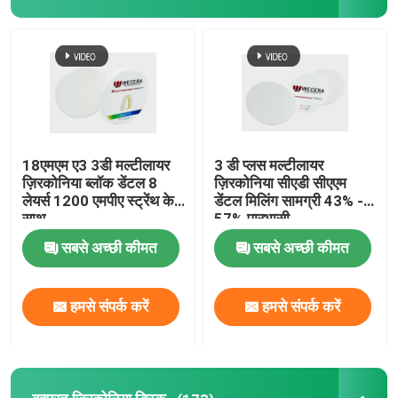
वी.आर. शो
हमारे बारे में
कारखाने का दौरा
18एमएम ए3 3डी मल्टीलायर
3 डी प्लस मल्टीलायर
ज़िरकोनिया ब्लॉक डेंटल 8
ज़िरकोनिया सीएडी सीएएम
लेयर्स 1200 एमपीए स्ट्रेंथ के
डेंटल मिलिंग सामग्री 43% -
साथ
57% पारभासी
गुणवत्ता नियंत्रण
सबसे अच्छी कीमत
सबसे अच्छी कीमत
हमसे संपर्क करें
हमसे संपर्क करें
हमसे संपर्क करें
समाचार
उद्धरण मांगें