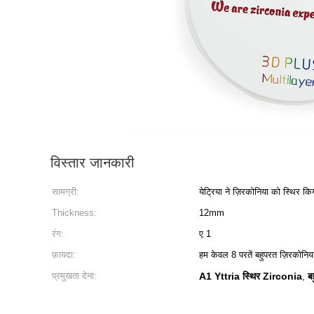
विस्तार जानकारी
सामग्री:
येट्रिया ने ज़िरकोनिया को स्थिर कि
Thickness:
12mm
रंग:
ए 1
फ़ायदा:
हम केवल 8 परतें बहुपरत ज़िरकोनिया
प्रमुखता देना:
A1 Yttria स्थिर Zirconia
ब
,