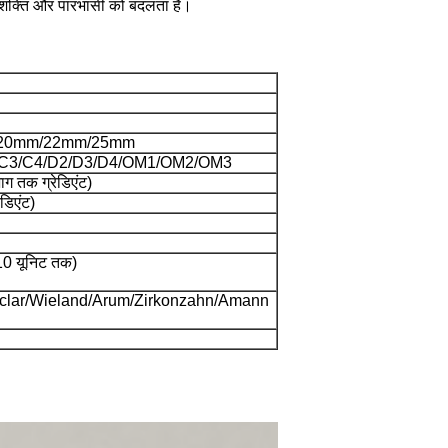
ंग, शक्ति और पारभासी को बदलता है।
20mm/22mm/25mm
2/C3/C4/D2/D3/D4/OM1/OM2/OM3
 तक ग्रेडिएंट)
डिएंट)
(10 यूनिट तक)
voclar/Wieland/Arum/Zirkonzahn/Amann