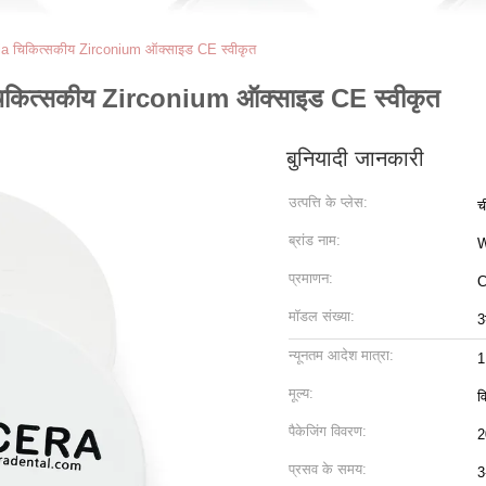
nia चिकित्सकीय Zirconium ऑक्साइड CE स्वीकृत
चिकित्सकीय Zirconium ऑक्साइड CE स्वीकृत
बुनियादी जानकारी
उत्पत्ति के प्लेस:
च
ब्रांड नाम:
प्रमाणन:
C
मॉडल संख्या:
3
न्यूनतम आदेश मात्रा:
1
मूल्य:
व
पैकेजिंग विवरण:
2
प्रसव के समय:
3