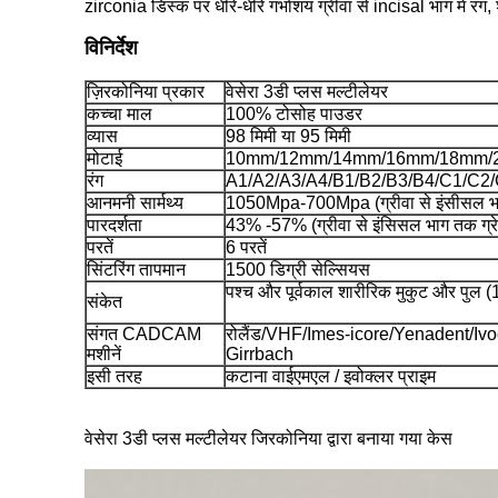
zirconia डिस्क पर धीरे-धीरे गर्भाशय ग्रीवा से incisal भाग में र
विनिर्देश
ज़िरकोनिया प्रकार
वेसेरा 3डी प्लस मल्टीलेयर
कच्चा माल
100% टोसोह पाउडर
व्यास
98 मिमी या 95 मिमी
मोटाई
10mm/12mm/14mm/16mm/18mm/
रंग
A1/A2/A3/A4/B1/B2/B3/B4/C1/C
आनमनी सार्मथ्य
1050Mpa-700Mpa (ग्रीवा से इंसीसल भाग
पारदर्शता
43% -57% (ग्रीवा से इंसिसल भाग तक ग्रे
परतें
6 परतें
सिंटरिंग तापमान
1500 डिग्री सेल्सियस
पश्च और पूर्वकाल शारीरिक मुकुट और पुल 
संकेत
संगत CADCAM
रोलैंड/VHF/Imes-icore/Yenadent/I
मशीनें
Girrbach
इसी तरह
कटाना वाईएमएल / इवोक्लर प्राइम
वेसेरा 3डी प्लस मल्टीलेयर जिरकोनिया द्वारा बनाया गया केस