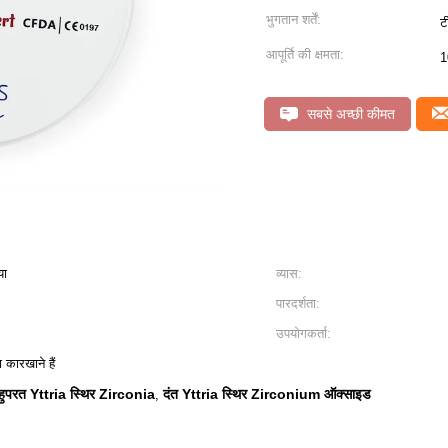
भुगतान शर्तें:
ट
आपूर्ति की क्षमता:
1
सबसे अच्छी कीमत
या
व्यास:
पारदर्शता:
उपयोगकर्ता:
 कारखाने हैं
हुपरत Yttria स्थिर Zirconia
दंत Yttria स्थिर Zirconium ऑक्साइड
,