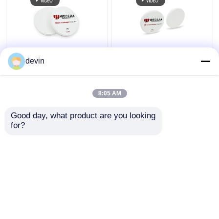
A3.5 D98 * 18mm ST
पूर्व छायांकित सीएडी सीएएम
devin
प्री शेडेड ज़िरकोनिया ब्लॉक
ज़िरकोनिया ब्लॉक 43% उच्च
CAD CAM डेंटल
पारभासी 98 मिमी आईएसओ
1100Mpa
13485 स्वीकृत
8:05 AM
सबसे अच्छी कीमत
सबसे अच्छी कीमत
Good day, what product are you looking 
for?
हमसे संपर्क करें
हमसे संपर्क करें
और देखो
होम
हमारे बारे में
हमसे संपर्क करें
Desktop Site