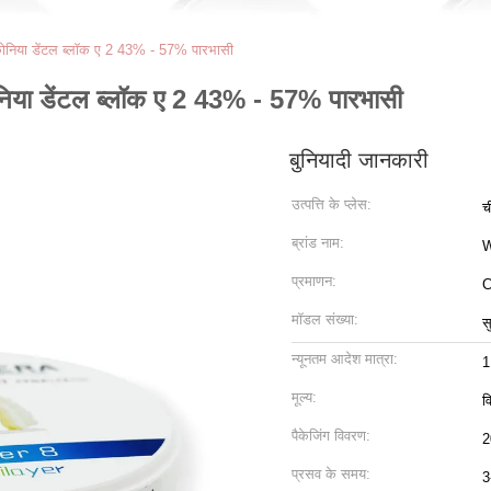
कोनिया डेंटल ब्लॉक ए 2 43% - 57% पारभासी
निया डेंटल ब्लॉक ए 2 43% - 57% पारभासी
बुनियादी जानकारी
उत्पत्ति के प्लेस:
च
ब्रांड नाम:
प्रमाणन:
C
मॉडल संख्या:
स
न्यूनतम आदेश मात्रा:
1
मूल्य:
व
पैकेजिंग विवरण:
2
प्रसव के समय:
3