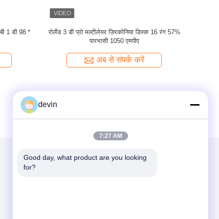
B1 B2 B3 रंग
बी 2 डी 98 * 25 मिमी 3 डी मल्टीलायर ज़िरकोनिया ब्लॉक
B1 D98 * 25m
अत्यधिक एस्थेटिक 1200 एमपीए
मिल
अब से संपर्क करें
devin
7:27 AM
Good day, what product are you looking 
for?
हमें मेल करें