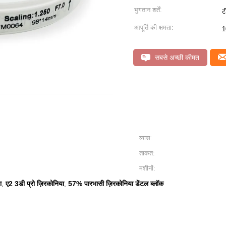
भुगतान शर्तें:
ट
आपूर्ति की क्षमता:
1
सबसे अच्छी कीमत
व्यास:
ताकत:
मशीनों:
ा
ए2 3डी प्रो ज़िरकोनिया
57% पारभासी ज़िरकोनिया डेंटल ब्लॉक
,
,