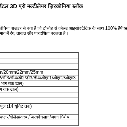
3D प्रो मल्टीलेयर ज़िरकोनिया ब्लॉक
ोनिया पाउडर से बना है जो टोसोह से कोल्ड आइसोस्टैटिक के साथ 100% है
पी
r
 भाग में रंग, ताकत और पारदर्शिता बदलता है।
m/20mm/22mm/25mm
सी2/सी3/सी4/डी2/डी3/डी4/ओएम1/ओएम2/ओएम3
क भाग तक ढाल)
ाग तक ढाल)
 पुल (14 यूनिट तक)
ोकलर/वीलैंड/अरुम/ज़िरकोनज़ान/अमन गिर्बाच