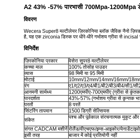
A2 43% -57% पारभासी 700Mpa-1200Mpa डेंटल 
विवरण
Wecera Super8 मल्टीलेयर ज़िरकोनिया ब्लॉक जैविक नैनो ज़िरक
है, यह एक zirconia डिस्क पर धीरे-धीरे गर्भाशय ग्रीवा से incisal
विनिर्देश
ज़िरकोनिया प्रकार
वेसेरा सुपर8 मल्टीलेयर
कच्चा माल
100% तोसोह पाउडर
व्यास
98 मिमी या 95 मिमी
मोटाई
10mm/12mm/14mm/16mm/18m
रंग
ए1/ए2/ए3/ए4/बी1/बी2/बी3/बी4/सी1/
आनमनी सार्मथ्य
1200एमपीए-700एमपीए (ग्रीवा से कृंत
पारदर्शता
43%-57% (गर्भाशय ग्रीवा से कृन्तक भ
परतों
8 परतें
सिंटरिंग तापमान
1500 डिग्री सेल्सियस
पश्च और पूर्वकाल संरचनात्मक मुकुट और
संकेत
संगत CADCAM मशीनें
रोलैंड/वीएचएफ/इम्स-आइकोर/येनाडेंट/इव
इसी तरह
बाजार में कोई प्रतियोगी नहीं