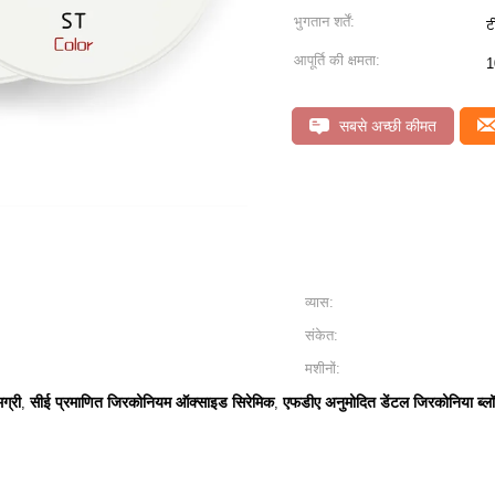
भुगतान शर्तें:
ट
आपूर्ति की क्षमता:
1
सबसे अच्छी कीमत
व्यास:
संकेत:
मशीनों:
ग्री
सीई प्रमाणित जिरकोनियम ऑक्साइड सिरेमिक
एफडीए अनुमोदित डेंटल जिरकोनिया ब्ल
,
,