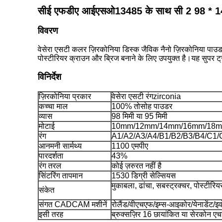
सीई एफडीए आईएसओ13485 के साथ सी 2 98 * 14 मि
विवरण
वेसेरा एसटी कलर ज़िरकोनिया डिस्क जैविक नैनो ज़िरकोनिया पाउ
पोस्टीरियर क्राउन और ब्रिज बनाने के लिए उपयुक्त है।यह सुपर ट्र
विनिर्देश
ज़िरकोनिया प्रकार
वेसेरा एसटी रंग
zirconia
कच्चा माल
100% तोसोह पाउडर
व्यास
98 मिमी या 95 मिमी
मोटाई
10mm/12mm/14mm/16mm/18
रंग
A1/A2/A3/A4/B1/B2/B3/B4/C1/
आनमनी सार्मथ्य
1100 एमपीए
पारदर्शता
43%
रंग तरल
कोई ज़रुरत नहीं है
सिंटरिंग तापमान
1530 डिग्री सेल्सियस
मुकाबला, ढांचा, सबस्ट्रक्चर, पोस्टीरि
संकेत
संगत CADCAM मशीनें
रोलैंड/वीएचएफ/इम्स-आइकोर/येनाडेंट/इ
इसी तरह
ब्रुक्सज़िर 16 छायांकित या सेरकोन एच