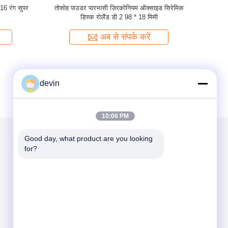
ायोसिरेमिक
A1 A2 A3 D2 डेंटल ज़िरकोनियम ऑक्साइड सिरेमिक
सी 2 डेंटल म
ारभासी
उच्च पारभासी 98 * 16 मिमी
अब से संपर्क करें
devin
10:06 PM
Good day, what product are you looking 
for?
हमें मेल करें