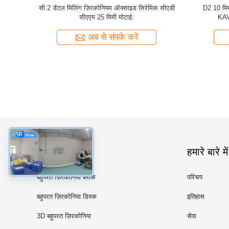
ाइड सिरेमिक
सुपर ट्रांसलूसेंट डेंटल ज़िरकोनिया ब्लैंक्स वीटा 16 कलर्स
98 मिमी SH
मी
98×16 मिमी
46
अब से संपर्क करें
श्रेणियाँ
हमारे बारे में
बहुपरत ज़िरकोनिया ब्लॉक
परिचय
बहुपरत ज़िरकोनिया डिस्क
इतिहास
3D बहुपरत ज़िरकोनिया
सेवा