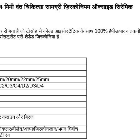
मी दंत चिकित्सा सामग्री ज़िरकोनियम ऑक्साइड सिरेमिक
डर से बना है जो टोसोह से कोल्ड आइसोस्टैटिक के साथ 100% है
पी
उत्पादन तकनी
ांसलूसेंट प्री-शेडेड जिरकोनिया है।
mm/20mm/22mm/25mm
C2/C3/C4/D2/D3/D4
यर क्राउन और ब्रिज
वोकलर/वीलैंड/अरुम/ज़िरकोनज़ान/अमन गिर्बाच
टी रंग