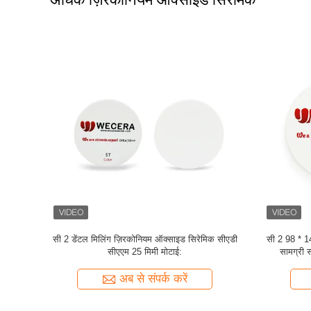
द 16 रंग सुपर
तोसोह पाउडर पारभासी ज़िरकोनियम ऑक्साइड सिरेमिक
सुपर ट्रांसलू
डिस्क रोलैंड डी 2 98 * 18 मिमी
अब से संपर्क करें