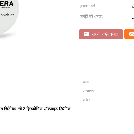
भुगतान शर्तें:
ट
आपूर्ति की क्षमता:
1
सबसे अच्छी कीमत
व्यास:
पारदर्शता:
संकेत:
इड सिरेमिक
सी 2 ज़िरकोनिया ऑक्साइड सिरेमिक
,