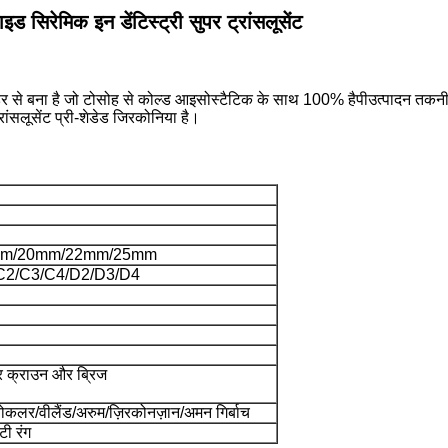
सिरेमिक इन डेंटिस्ट्री सुपर ट्रांसलूसेंट
डर से बना है जो टोसोह से कोल्ड आइसोस्टैटिक के साथ 100% है
पी
उत्पादन तकनी
ांसलूसेंट प्री-शेडेड जिरकोनिया है।
mm/20mm/22mm/25mm
C2/C3/C4/D2/D3/D4
यर क्राउन और ब्रिज
वोकलर/वीलैंड/अरुम/ज़िरकोनज़ान/अमन गिर्बाच
टी रंग