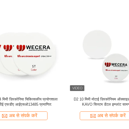
सेंट डेंटल ज़िरकोनिया ब्लैंक्स वीटा 16 कलर्स
98 मिमी SHT बहुपरत ज़िरकोनियम ऑक्सा
98×16 मिमी
46% पारभासी डेंटल लैब सामग्र
अब से संपर्क करें
अब से संपर्क करें