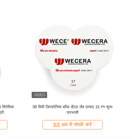
इड सिरेमिक
A1 A2 A3 D2 डेंटल ज़िरकोनियम ऑक्साइड सिरेमिक
सी 2 डेंटल म
ी:
उच्च पारभासी 98 * 16 मिमी
अब से संपर्क करें