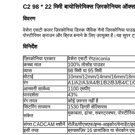
C2 98 * 22 मिमी बायोसिरेमिक्स ज़िरकोनियम ऑक्साइड 
विवरण
वेसेरा एसटी कलर ज़िरकोनिया डिस्क जैविक नैनो ज़िरकोनिया पाउ
पोस्टीरियर क्राउन और ब्रिज बनाने के लिए उपयुक्त है।यह सुपर ट्र
विनिर्देश
ज़िरकोनिया प्रकार
वेसेरा एसटी रंग
zirconia
कच्चा माल
100% तोसोह पाउडर
व्यास
98 मिमी या 95 मिमी
मोटाई
10mm/12mm/14mm/16mm/18
रंग
A1/A2/A3/A4/B1/B2/B3/B4/C1/
आनमनी सार्मथ्य
1100 एमपीए
पारदर्शता
43%
रंग तरल
कोई ज़रुरत नहीं है
सिंटरिंग तापमान
1530 डिग्री सेल्सियस
मुकाबला, ढांचा, सबस्ट्रक्चर, पोस्टीरि
संकेत
संगत CADCAM मशीनें
रोलैंड/वीएचएफ/इम्स-आइकोर/येनाडेंट/इ
इसी तरह
ब्रुक्सज़िर 16 छायांकित या सेरकोन एच