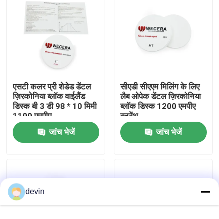
वी.आर. शो
हमारे बारे में
एसटी कलर प्री शेडेड डेंटल
सीएडी सीएएम मिलिंग के लिए
कारखाने का दौरा
ज़िरकोनिया ब्लॉक वाईलैंड
लैब ओपेक डेंटल ज़िरकोनिया
डिस्क बी 3 डी 98 * 10 मिमी
ब्लॉक डिस्क 1200 एमपीए
1100 एमपीए
स्ट्रेंथ
गुणवत्ता नियंत्रण
जांच भेजें
जांच भेजें
हमसे संपर्क करें
समाचार
devin
उद्धरण मांगें