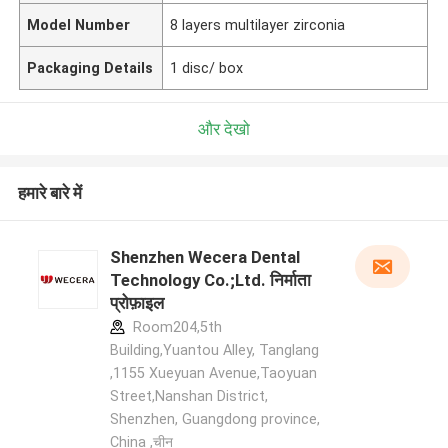
Model Number
8 layers multilayer zirconia
Packaging Details
1 disc/ box
और देखो
हमारे बारे में
Shenzhen Wecera Dental
Technology Co.;Ltd. निर्माता
प्रोफ़ाइल
Room204,5th
Building,Yuantou Alley, Tanglang
,1155 Xueyuan Avenue,Taoyuan
Street,Nanshan District,
Shenzhen, Guangdong province,
China ,चीन