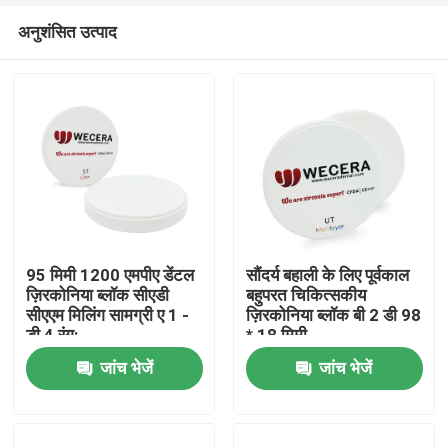
अनुशंसित उत्पाद
95 मिमी 1200 एमपीए डेंटल
सौंदर्य बहाली के लिए पूर्वकाल
ज़िरकोनिया ब्लॉक सीएडी
बहुपरत चिकित्सकीय
सीएएम मिलिंग सामग्री ए 1 -
ज़िरकोनिया ब्लॉक बी 2 डी 98
घर
डी 4 रंग:
* 18 मिमी
जांच भेजें
जांच भेजें
उत्पाद
विडियो