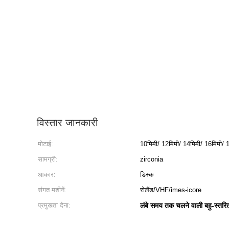
विस्तार जानकारी
मोटाई:
10मिमी/ 12मिमी/ 14मिमी/ 16मिमी/ 
सामग्री:
zirconia
आकार:
डिस्क
संगत मशीनें:
रोलैंड/VHF/imes-icore
प्रमुखता देना:
लंबे समय तक चलने वाली बहु-स्तरि