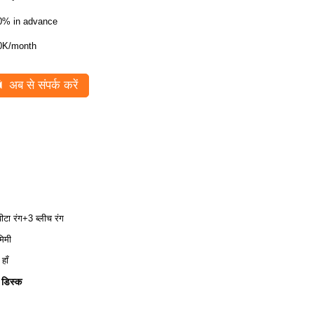
0% in advance
0K/month
अब से संपर्क करें
ीटा रंग+3 ब्लीच रंग
िमी
हाँ
 डिस्क