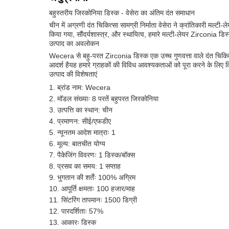
बहुस्तरीय जिरकोनिया डिस्क - वेसेरा का अंतिम दंत समाधान
चीन में अग्रणी दंत चिकित्सा सामग्री निर्माता वेसेरा ने क्रांतिकारी मल्
किया गया, सौंदर्यशास्त्र, और स्थायित्व, हमारे मल्टी-लेयर Zirconia ड
उत्पाद का अवलोकन
Wecera से बहु-परत Zirconia डिस्क एक उच्च गुणवत्ता वाले दंत चिकित्
आदर्श हैयह हमारे ग्राहकों की विविध आवश्यकताओं को पूरा करने के लिए वि
उत्पाद की विशेषताएं
ब्रांड नाम: Wecera
मॉडल संख्याः 8 परतें बहुपरत जिरकोनिया
उत्पत्ति का स्थान: चीन
प्रमाणन: सीई/एफडीए
न्यूनतम आदेश मात्राः 1
मूल्य: बातचीत योग्य
पैकेजिंग विवरणः 1 डिस्क/बॉक्स
प्रसव का समय: 1 सप्ताह
भुगतान की शर्तेंः 100% अग्रिम
आपूर्ति क्षमताः 100 हजार/माह
सिंटरिंग तापमानः 1500 डिग्री
पारदर्शिताः 57%
आकारः डिस्क