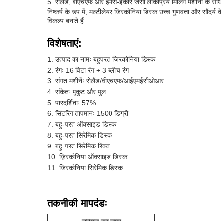
रोलैंड, वीएचएफ और इमेस-इकोर जैसी लोकप्रिय मिलिंग मशीनों के सा
निष्कर्ष के रूप में, मल्टीलेयर जिरकोनिया डिस्क उच्च गुणवत्ता और सौं
विकल्प बनाते हैं.
विशेषताएं:
उत्पाद का नामः बहुपरत जिरकोनिया डिस्क
रंगः 16 विटा रंग + 3 ब्लीच रंग
संगत मशीनेंः रोलैंड/वीएचएफ/आईएमईसीओआर
संकेतः मुकुट और पुल
पारदर्शिताः 57%
सिंटरिंग तापमानः 1500 डिग्री
बहु-परत ऑक्साइड डिस्क
बहु-परत सिरेमिक डिस्क
बहु-परत सिरेमिक रिक्त
ज़िरकोनिया ऑक्साइड डिस्क
जिरकोनिया सिरेमिक डिस्क
तकनीकी मापदंडः