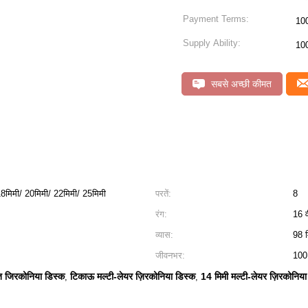
Payment Terms:
10
Supply Ability:
10
सबसे अच्छी कीमत
18मिमी/ 20मिमी/ 22मिमी/ 25मिमी
परतें:
8
रंग:
16 व
व्यास:
98 म
जीवनभर:
100 
त जिरकोनिया डिस्क
टिकाऊ मल्टी-लेयर ज़िरकोनिया डिस्क
14 मिमी मल्टी-लेयर ज़िरकोनिया
,
,