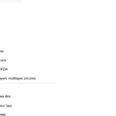
ina
cera
/FDA
ayers multilayer zirconia
िमय योग्य
isc/ box
प्ताह