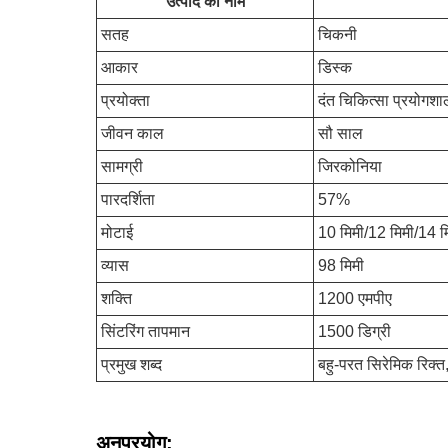
उत्पाद का नाम
सतह
चिकनी
आकार
डिस्क
प्रयोक्ता
दंत चिकित्सा प्रयोगशा
जीवन काल
सौ साल
सामग्री
जिरकोनिया
पारदर्शिता
57%
मोटाई
10 मिमी/12 मिमी/14 म
व्यास
98 मिमी
शक्ति
1200 एमपीए
सिंटरिंग तापमान
1500 डिग्री
प्रमुख शब्द
बहु-परत सिरेमिक रिक्
अनुप्रयोग: