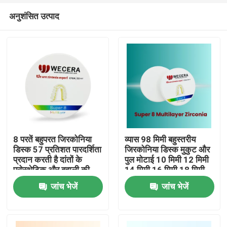
अनुशंसित उत्पाद
8 परतें बहुपरत जिरकोनिया
व्यास 98 मिमी बहुस्तरीय
डिस्क 57 प्रतिशत पारदर्शिता
जिरकोनिया डिस्क मुकुट और
प्रदान करती है दांतों के
पुल मोटाई 10 मिमी 12 मिमी
घर
प्रोस्थेटिक और बहाली की
14 मिमी 16 मिमी 18 मिमी
जरूरतों के लिए उपयुक्त
20 मिमी 22 मिमी 25 मिमी
जांच भेजें
जांच भेजें
दंत डिस्क बहाली के लिए
उत्पाद
विडियो