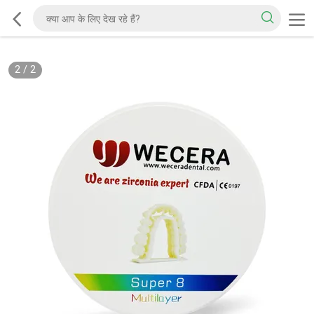
2
/
2