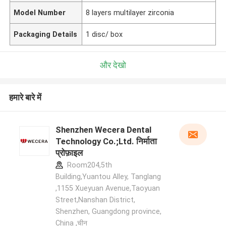
Model Number
8 layers multilayer zirconia
Packaging Details
1 disc/ box
और देखो
हमारे बारे में
Shenzhen Wecera Dental
Technology Co.;Ltd. निर्माता
प्रोफ़ाइल
Room204,5th
Building,Yuantou Alley, Tanglang
,1155 Xueyuan Avenue,Taoyuan
Street,Nanshan District,
Shenzhen, Guangdong province,
China ,चीन